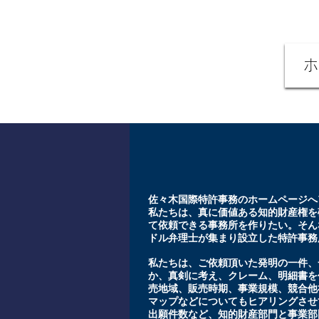
佐々木国際特許事務所
SASAKI IP LAW FIRM
ホ
佐々木国際特許事務のホームページへ
私たちは、真に価値ある知的財産権を
て依頼できる事務所を作りたい。そん
ドル弁理士が集まり設立した特許事務
私たちは、ご依頼頂いた発明の一件、
か、真剣に考え、クレーム、明細書を
売地域、販売時期、事業規模、競合他
マップなどについてもヒアリングさせ
出願件数など、知的財産部門と事業部