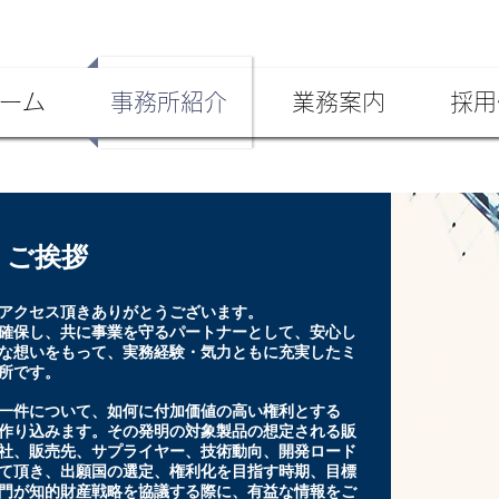
ーム
事務所紹介
業務案内
採用
ご挨拶
アクセス頂きありがとうございます。
確保し、共に事業を守るパートナーとして、安心し
な想いをもって、実務経験・気力ともに充実したミ
所です。
一件について、如何に付加価値の高い権利とする
作り込みます。その発明の対象製品の想定される販
社、販売先、サプライヤー、技術動向、開発ロード
て頂き、出願国の選定、権利化を目指す時期、目標
門が知的財産戦略を協議する際に、有益な情報をご