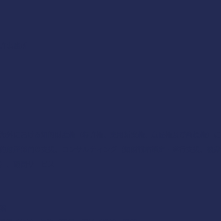
許事務所
海外における知的財産権（特許権、実用新案権、意匠権及び商標権）に
的財産部門の支援、コンサルティング（知財戦略策定・遂行支援、被疑
）、顧問サービス
案