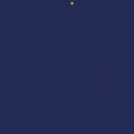
名称
佐々木国際特
設立
2021年2月
人数
6名
主たる事業
日本国内及び
務、企業の知
財産権の活用
​取り扱い分野
特許・実用新